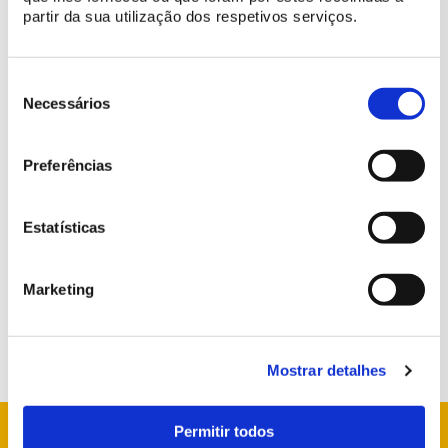
partir da sua utilização dos respetivos serviços.
Filipe Figueiredo (Graciosa) (2000 - 2012)
Seleção
de
Necessários
consentimento
BUY TICKET
Preferências
Estatísticas
More Information
info@parquesdesintra.pt
Marketing
21 923 73 00
Mostrar detalhes
Permitir todos