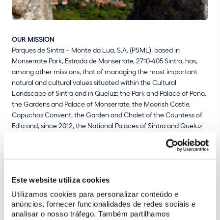
OUR MISSION
Parques de Sintra – Monte da Lua, S.A. (PSML), based in
Monserrate Park, Estrada de Monserrate, 2710-405 Sintra, has,
among other missions, that of managing the most important
natural and cultural values situated within the Cultural
Landscape of Sintra and in Queluz: the Park and Palace of Pena,
the Gardens and Palace of Monserrate, the Moorish Castle,
Capuchos Convent, the Garden and Chalet of the Countess of
Edla and, since 2012, the National Palaces of Sintra and Queluz
and the Portuguese School of Equestrian Art, based in the
historical Gardens of Queluz – and with presentations at the
Henrique Calado Riding Ring, on Calçada da Ajuda (Belém).
The management of these properties involves their recovery,
restoration, revitalisation, conservation, research, promotion and
Este website utiliza cookies
exploration, opening them up for public enjoyment and making
Utilizamos cookies para personalizar conteúdo e
the most of their tourism potential.
anúncios, fornecer funcionalidades de redes sociais e
analisar o nosso tráfego. Também partilhamos