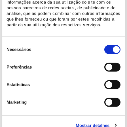
informações acerca da sua utilização do site com os
nossos parceiros de redes sociais, de publicidade e de
análise, que as podem combinar com outras informações
que lhes forneceu ou que foram por estes recolhidas a
partir da sua utilização dos respetivos serviços.
Seleção
Parques de Sintra – Monte da Lua, S.A.
de
Necessários
consentimento
Parques de Sintra – Monte da Lua, S.A.
Preferências
Public Limited Company
Address: Monserrate Park, Estrada de Monserrate, 2710-405
Sintra
Estatísticas
Tax ID: 505 174 839
Social Capital: EUR 2,500,000.00
Marketing
DOWNLOAD INSTITUTIONAL BROCHURE
Mostrar detalhes