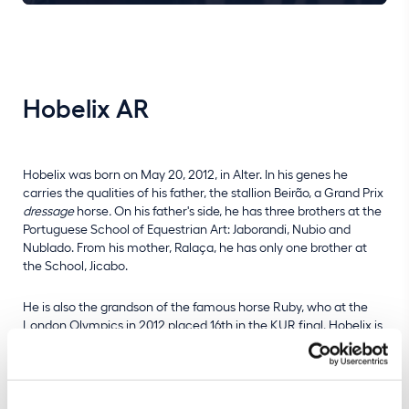
Hobelix AR
Hobelix was born on May 20, 2012, in Alter. In his genes he
carries the qualities of his father, the stallion Beirão, a Grand Prix
dressage
horse
.
On his father's side, he has three brothers at the
Portuguese School of Equestrian Art: Jaborandi, Nubio and
Nublado. From his mother, Ralaça, he has only one brother at
the School, Jicabo.
He is also the grandson of the famous horse Ruby, who at the
London Olympics in 2012 placed 16th in the KUR final. Hobelix is
a fine horse, sensitive according to the reactions shown when
being offered help, very promising and with a special flair for the
Piaffe.