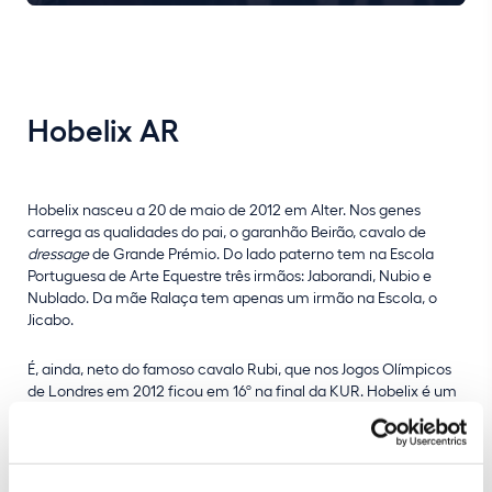
Hobelix AR
Hobelix nasceu a 20 de maio de 2012 em Alter. Nos genes
carrega as qualidades do pai, o garanhão Beirão, cavalo de
dressage
de Grande Prémio. Do lado paterno tem na Escola
Portuguesa de Arte Equestre três irmãos: Jaborandi, Nubio e
Nublado. Da mãe Ralaça tem apenas um irmão na Escola, o
Jicabo.
É, ainda, neto do famoso cavalo Rubi, que nos Jogos Olímpicos
de Londres em 2012 ficou em 16º na final da KUR. Hobelix é um
cavalo fino, ou seja, sensível na reação que tem às ajudas,
muito promissor e com um jeito especial para o
Piaffer
.