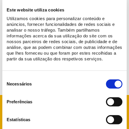
Este website utiliza cookies
Utilizamos cookies para personalizar conteúdo e
anúncios, fornecer funcionalidades de redes sociais e
analisar o nosso tráfego. Também partilhamos
On
26 June 2026
, access to the
Throne Room
at the
National
informações acerca da sua utilização do site com os
Palace of Quelu
z will be restricted throughout the day due to
nossos parceiros de redes sociais, de publicidade e de
preparations for the poetry recital taking place that evening.
análise, que as podem combinar com outras informações
que lhes forneceu ou que foram por estes recolhidas a
We apologize for the inconvenience and thank you for your
partir da sua utilização dos respetivos serviços.
understanding.
Seleção
de
Necessários
consentimento
Preferências
Estatísticas
info@parquesdesintra.pt