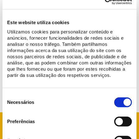
Este website utiliza cookies
Utilizamos cookies para personalizar conteúdo e
anúncios, fornecer funcionalidades de redes sociais e
analisar o nosso tráfego. Também partilhamos
Le
26 juin 2026
, la visite de la
Salle du Trône
, au
Palais national
informações acerca da sua utilização do site com os
de Queluz
, sera restreinte toute la journée en raison des
nossos parceiros de redes sociais, de publicidade e de
préparatifs du récital de poésie qui aura lieu dans la soirée.
análise, que as podem combinar com outras informações
que lhes forneceu ou que foram por estes recolhidas a
Nous regrettons la gêne occasionnée et vous remercions de
partir da sua utilização dos respetivos serviços.
votre compréhension.
Seleção
de
Necessários
consentimento
Preferências