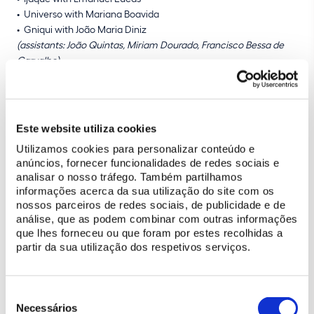
Universo with Mariana Boavida
Gniqui with João Maria Diniz
(assistants: João Quintas, Miriam Dourado, Francisco Bessa de
Carvalho)
Solo
Este website utiliza cookies
Hihufi with Nuno Vicente
Utilizamos cookies para personalizar conteúdo e
anúncios, fornecer funcionalidades de redes sociais e
analisar o nosso tráfego. Também partilhamos
Carousel
informações acerca da sua utilização do site com os
nossos parceiros de redes sociais, de publicidade e de
Elvético with Carlos Tomás
análise, que as podem combinar com outras informações
Hóbelix with Francisco Bessa de Carvalho
que lhes forneceu ou que foram por estes recolhidas a
Jerarquico with João Maria Diniz
partir da sua utilização dos respetivos serviços.
Icanto with Rui Almeida
Jaqal with Vasco Gaiolas Pinto
Favorito with Emanuel Lucas
Seleção
Dourado with Luís Raposo
de
Necessários