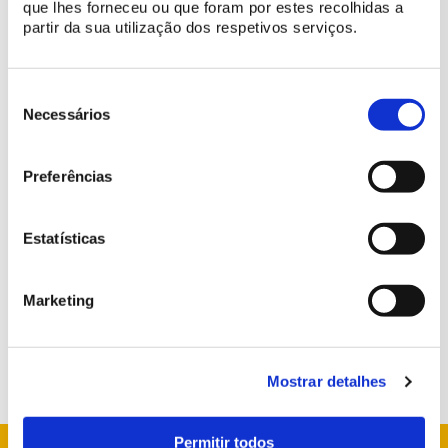
que lhes forneceu ou que foram por estes recolhidas a
partir da sua utilização dos respetivos serviços.
João Pedro Rodrigues became Master-Chief Rider of the
Seleção
Portuguese School of Equestrian Art in 2012.
de
Necessários
consentimento
BUY TICKET
Preferências
Estatísticas
More Information
info@parquesdesintra.pt
Marketing
21 923 73 00
Mostrar detalhes
Permitir todos