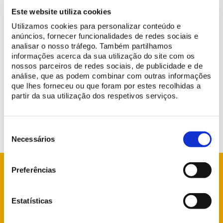
Este website utiliza cookies
Utilizamos cookies para personalizar conteúdo e
anúncios, fornecer funcionalidades de redes sociais e
analisar o nosso tráfego. Também partilhamos
On
31 May
, the cafetarias and restaurant at the monuments will
informações acerca da sua utilização do site com os
nossos parceiros de redes sociais, de publicidade e de
close earlier than usual, at 4:00 PM.
análise, que as podem combinar com outras informações
que lhes forneceu ou que foram por estes recolhidas a
We apologize for the inconvenience and thank you for your
partir da sua utilização dos respetivos serviços.
understanding.
Seleção
de
Necessários
consentimento
Preferências
Estatísticas
info@parquesdesintra.pt
+351 21 923 73 00