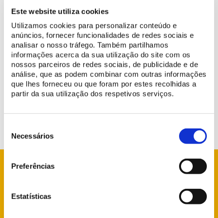
Este website utiliza cookies
Utilizamos cookies para personalizar conteúdo e
anúncios, fornecer funcionalidades de redes sociais e
analisar o nosso tráfego. Também partilhamos
On
24 February
, the visit to the Chalet of Countess d’Edla will be
informações acerca da sua utilização do site com os
nossos parceiros de redes sociais, de publicidade e de
restricted due to an event.
análise, que as podem combinar com outras informações
que lhes forneceu ou que foram por estes recolhidas a
We apologize for the inconvenience and thank you for your
partir da sua utilização dos respetivos serviços.
understanding.
Seleção
de
Necessários
consentimento
Preferências
Estatísticas
info@parquesdesintra.pt
+351 21 923 73 00