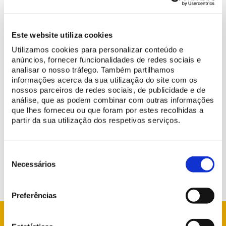
Este website utiliza cookies
Utilizamos cookies para personalizar conteúdo e
The Estrada dos Capuchos (N247-3), between the western area
anúncios, fornecer funcionalidades de redes sociais e
of the Park of Pena and the Convent of the Capuchos, is
analisar o nosso tráfego. Também partilhamos
temporarily closed
by order of the Sintra Municipal Civil
informações acerca da sua utilização do site com os
nossos parceiros de redes sociais, de publicidade e de
Protection Service.
Access to the Convent of the Capuchos is
análise, que as podem combinar com outras informações
only possible from Azóia/Pé da Serra
.
que lhes forneceu ou que foram por estes recolhidas a
partir da sua utilização dos respetivos serviços.
Information will be continuously updated on this page.
Thank you for your understanding.
Seleção
de
Necessários
consentimento
Preferências