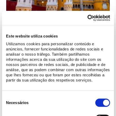
Este website utiliza cookies
We would like to inform you that the
annual cleaning of the
collections at the National Palace of Pena
is currently under way
Utilizamos cookies para personalizar conteúdo e
and may affect the quality of the visit. Below are the dates on
anúncios, fornecer funcionalidades de redes sociais e
analisar o nosso tráfego. Também partilhamos
which the different areas will be subject to intervention:
informações acerca da sua utilização do site com os
nossos parceiros de redes sociais, de publicidade e de
3 to 5 December: Chapel; Sacristy; Sacristy Atrium
análise, que as podem combinar com outras informações
10 to 12 December: Passage Rooms; Smoking Room
que lhes forneceu ou que foram por estes recolhidas a
partir da sua utilização dos respetivos serviços.
These interventions aim to ensure the preservation of the
heritage and will be carried out with as little impact as possible
on visitors.
Seleção
de
Necessários
We apologise for any inconvenience and thank you for your
consentimento
understanding.