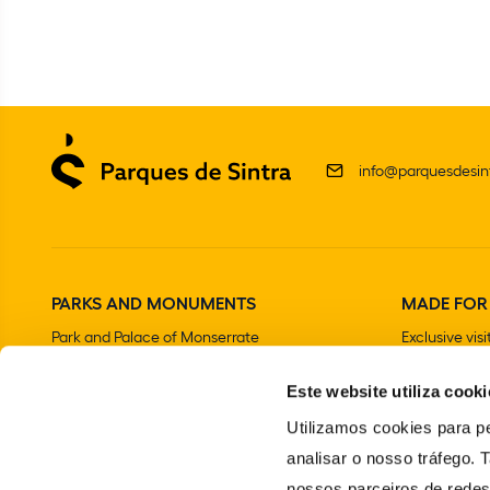
info@parquesdesint
PARKS AND MONUMENTS
MADE FOR
Park and Palace of Monserrate
Exclusive visi
The Moorish Castle
Este website utiliza cooki
National Palace of Sintra
Park and National Palace of Pena
Utilizamos cookies para pe
Convent of the Capuchos
analisar o nosso tráfego.
Chalet and Garden of the Countess of Edla
nossos parceiros de redes