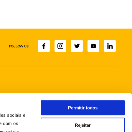
FOLLOW US
Permitir todos
des sociais e
te com os
Rejeitar
om outras