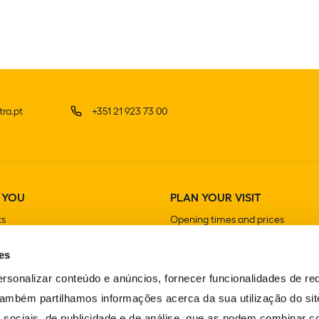
ra.pt
+351 21 923 73 00
 YOU
PLAN YOUR VISIT
ts
Opening times and prices
How to get there
es
Guided visits
Stores
rsonalizar conteúdo e anúncios, fornecer funcionalidades de re
Cafeterias and Restaurants
 Também partilhamos informações acerca da sua utilização do si
 sociais, de publicidade e de análise, que as podem combinar c