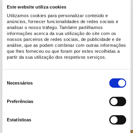
Este website utiliza cookies
Tire o melhor partido da sua visita
Utilizamos cookies para personalizar conteúdo e
Planeie a sua visita
anúncios, fornecer funcionalidades de redes sociais e
analisar o nosso tráfego. Também partilhamos
Descubra programas feitos a pensar em si
informações acerca da sua utilização do site com os
nossos parceiros de redes sociais, de publicidade e de
análise, que as podem combinar com outras informações
Saiba mais
que lhes forneceu ou que foram por estes recolhidas a
partir da sua utilização dos respetivos serviços.
História do Chalet da Condessa d'Edla
Conheça os recursos digitais disponíveis
Seleção
de
Necessários
consentimento
Preferências
Recantos a descobrir
Estatísticas