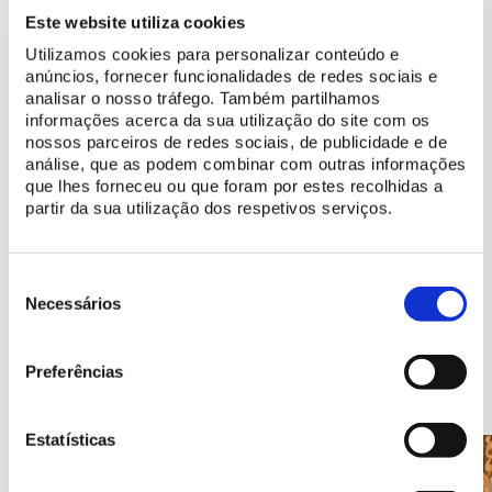
Profitez au maximum de votre visite
Este website utiliza cookies
Planifiez votre visite
Utilizamos cookies para personalizar conteúdo e
anúncios, fornecer funcionalidades de redes sociais e
Spécialement pour vous
analisar o nosso tráfego. Também partilhamos
informações acerca da sua utilização do site com os
nossos parceiros de redes sociais, de publicidade e de
Plus d'information
análise, que as podem combinar com outras informações
que lhes forneceu ou que foram por estes recolhidas a
Histoire du Chalet et Jardin de la comtesse d'Edla
partir da sua utilização dos respetivos serviços.
Découvrez les ressources numériques disponibles
Seleção
de
Necessários
consentimento
Endroits à découvrir
Preferências
Estatísticas