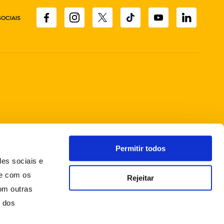
SOCIAIS
Permitir todos
des sociais e
te com os
Rejeitar
om outras
o dos