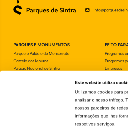
info@parquesdesint
PARQUES E MONUMENTOS
FEITO PARA
Parque e Palácio de Monserrate
Programas e
Castelo dos Mouros
Programas pa
Palácio Nacional de Sintra
Empresas
Parque e Palácio Nacional da Pena
Aniversários 
Este website utiliza cooki
Convento dos Capuchos
Chalet e Jardim da Condessa d'Edla
Utilizamos cookies para pe
Farol do Cabo da Roca
analisar o nosso tráfego.
Palácio Nacional e Jardins de Queluz
nossos parceiros de redes
Vila Sassetti
informações que lhes forne
Escola Portuguesa de Arte Equestre
respetivos serviços.
Santuário da Peninha