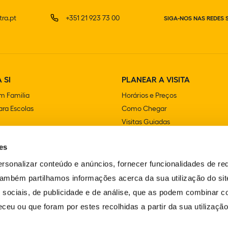
ra.pt
+351 21 923 73 00
SIGA-NOS NAS REDES 
 SI
PLANEAR A VISITA
m Familia
Horários e Preços
ra Escolas
Como Chegar
Visitas Guiadas
e Festas
Lojas
es
Cafetarias e Restaurantes
Acessibilidade
rsonalizar conteúdo e anúncios, fornecer funcionalidades de re
FAQS
 Também partilhamos informações acerca da sua utilização do si
Contactos
 sociais, de publicidade e de análise, que as podem combinar c
ceu ou que foram por estes recolhidas a partir da sua utilizaçã