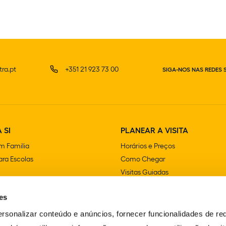
ra.pt
+351 21 923 73 00
SIGA-NOS NAS REDES 
 SI
PLANEAR A VISITA
m Familia
Horários e Preços
ra Escolas
Como Chegar
Visitas Guiadas
e Festas
Lojas
es
Cafetarias e Restaurantes
Acessibilidade
rsonalizar conteúdo e anúncios, fornecer funcionalidades de re
FAQS