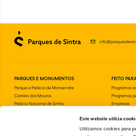
info@parquesdesint
PARQUES E MONUMENTOS
FEITO PARA
Parque e Palácio de Monserrate
Programas e
Castelo dos Mouros
Programas pa
Palácio Nacional de Sintra
Empresas
Parque e Palácio Nacional da Pena
Aniversários 
Este website utiliza cooki
Convento dos Capuchos
Chalet e Jardim da Condessa d'Edla
Utilizamos cookies para pe
Farol do Cabo da Roca