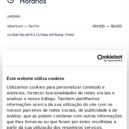
Horários
JARDINS
abertura — fecho
09H00 — 18H30
ÚLTIMO BILHETE E ÚLTIMA ENTRADA 17H30
Preçário
Este website utiliza cookies
Utilizamos cookies para personalizar conteúdo e
anúncios, fornecer funcionalidades de redes sociais e
JARDINS
analisar o nosso tráfego. Também partilhamos
informações acerca da sua utilização do site com os
Bilhete adulto (de 18 a 64 anos)
6 €
nossos parceiros de redes sociais, de publicidade e de
Bilhete jovem (de 6 a 17 anos)
4,5 €
análise, que as podem combinar com outras informações
que lhes forneceu ou que foram por estes recolhidas a
Bilhete sénior (maiores de 65 anos)
4,5 €
partir da sua utilização dos respetivos serviços.