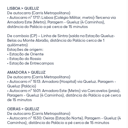
LISBOA > QUELUZ
De autocarro (Carris Metropolitano)
• Autocarro nº 1717: Lisboa (Colégio Militar, metro)-Tercena via
Amadora Este (Metro). Paragem - Queluz (4 Caminhos),
Coordenadas GPS
distância do Palácio a pé cerca de 15 minutos
De comboio (CP) – Linha de Sintra (saída na Estação Queluz-
Belas ou Monte Abraão, distância do Palácio cerca de 1
quilómetro)
Estações de origem:
• Estação de Oriente
• Estação do Rossio
• Estação de Entrecampos
AMADORA > QUELUZ
De autocarro (Carris Metropolitano)
• Autocarro nº 1513: Amadora (Hospital) via Queluz. Paragem -
Queluz (Palácio)
• Autocarro nº 1601: Amadora Este (Metro) via Carcavelos (praia).
Paragem - Queluz (4 Caminhos), distância do Palácio a pé cerca
de 15 minutos
OEIRAS > QUELUZ
De autocarro (Carris Metropolitano)
• Autocarro nº 1530: Oeiras (Estação Norte). Paragem - Queluz (4
Caminhos), distância do Palácio a pé cerca de 15 minutos