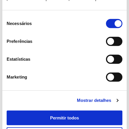
Bilhete família (2 adultos + 2 jovens)
15 €
Seleção
COMPRAR BILHETE
MAPA DISPONÍVEL AQUI
de
Necessários
consentimento
Preferências
Estatísticas
Localização
Marketing
Mostrar detalhes
Permitir todos