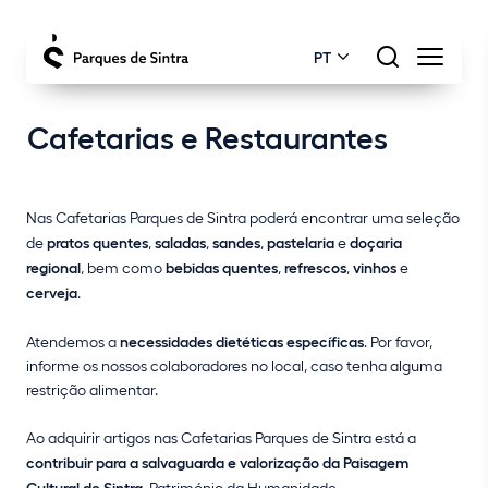
PT
Cafetarias e Restaurantes
Nas Cafetarias Parques de Sintra poderá encontrar uma seleção
de
pratos quentes
,
saladas
,
sandes
,
pastelaria
e
doçaria
regional
, bem como
bebidas quentes
,
refrescos
,
vinhos
e
cerveja
.
Atendemos a
necessidades dietéticas específicas
. Por favor,
informe os nossos colaboradores no local, caso tenha alguma
restrição alimentar.
Ao adquirir artigos nas Cafetarias Parques de Sintra está a
contribuir para a salvaguarda e valorização da Paisagem
Cultural de Sintra
, Património da Humanidade.