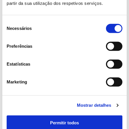
partir da sua utilização dos respetivos serviços.
Seleção
de
Necessários
consentimento
Preferências
Estatísticas
Marketing
Palácio Nacional e Jardins de Queluz
Mostrar detalhes
CAFETARIA DO PAVILHÃO ROBILION
Com uma esplanada disposta no terraço do Pavilhão Robillion
Permitir todos
do Palácio Nacional de Queluz, que oferece uma serena