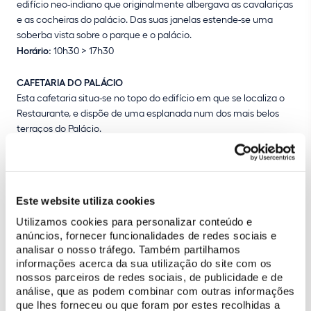
edifício neo-indiano que originalmente albergava as cavalariças
e as cocheiras do palácio. Das suas janelas estende-se uma
soberba vista sobre o parque e o palácio.
Horário:
10h30 > 17h30
CAFETARIA DO PALÁCIO
Esta cafetaria situa-se no topo do edifício em que se localiza o
Restaurante, e dispõe de uma esplanada num dos mais belos
terraços do Palácio.
Horário:
10h00 > 18h00 (última entrada às 17h45)
QUIOSQUE DO PICADEIRO
Este é o local ideal para comprar uma bebida ou um snack leve
Este website utiliza cookies
antes de começar uma aventura pelo Parque da Pena.
Utilizamos cookies para personalizar conteúdo e
Horário:
10h00 > 18h00
anúncios, fornecer funcionalidades de redes sociais e
analisar o nosso tráfego. Também partilhamos
CAFETARIA DOS LAGOS
informações acerca da sua utilização do site com os
Temporariamente encerrada
. Existe serviço de venda
nossos parceiros de redes sociais, de publicidade e de
automática junto à entrada principal do parque.
análise, que as podem combinar com outras informações
que lhes forneceu ou que foram por estes recolhidas a