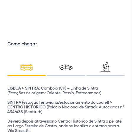
Como chegar
LISBOA > SINTRA:
Pode chegar à Vila de Sintra utilizando:
Comboio (CP) – Linha de Sintra
(Estações de origem: Oriente, Rossio, Entrecampos)
SINTRA (estação ferroviária/estacionamento do Lourel) >
CENTRO HISTÓRICO (Palácio Nacional de Sintra):
Autocarros n.º
434/435 (Scotturb)
Deverá depois atravessar o Centro Histórico de Sintra a pé, até
ao Largo Ferreira de Castro, onde se localiza a entrada para a
Vila Sassetti.