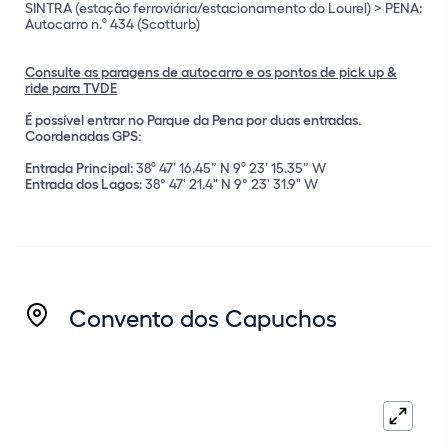
SINTRA (estação ferroviária/estacionamento do Lourel) > PENA:
EN9 (desde Cascais, pela A5)
Autocarro n.º 434 (Scotturb)
Consulte as paragens de autocarro e os pontos de pick up &
ride para TVDE
É possível entrar no Parque da Pena por duas entradas.
Coordenadas GPS:
parque de estacionamento do Lourel
Entrada Principal
: 38º 47’ 16.45” N 9º 23’ 15.35” W
Consulte as paragens de autocarro e os pontos de pick up &
Entrada dos Lagos
: 38° 47' 21.4" N 9° 23' 31.9" W
ride para TVDE
É possível entrar no Parque da Pena por duas entradas.
É possível entrar no Parque da Pena por duas entradas.
Coordenadas GPS:
Coordenadas GPS:
Entrada Principal
Entrada Principal
Entrada dos Lagos
Entrada dos Lagos
Convento dos Capuchos