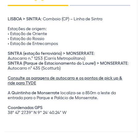
LISBOA > SINTRA:
Comboio (CP) – Linha de Sintra
Estações de origem:
• Estação de Oriente
• Estação do Rossio
• Estação de Entrecampos
SINTRA (estação ferroviária) > MONSERRATE:
Autocarro n.º 1253 (Carris Metropolitano)
Coordenadas GPS
SINTRA (Parque de Estacionamento do Lourel) > MONSERRATE:
Autocarro nº 435 (Scotturb)
Quintinha de Monserrate
Consulte as paragens de autocarro e os pontos de pick up &
ride para TVDE
Coordenadas GPS
A
Quintinha de Monserrate
localiza-se a 850m a leste da
entrada para o Parque e Palácio de Monserrate.
Coordenadas GPS
38° 47′ 27.39″ N 9° 24′ 40.24″ W