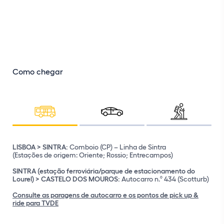
Como chegar
LISBOA > SINTRA:
Comboio (CP) – Linha de Sintra
(Estações de origem: Oriente; Rossio; Entrecampos)
IC19 (desde Lisboa)
IC30 (desde Mafra)
SINTRA (estação ferroviária/parque de estacionamento do
EN9 (desde Cascais, pela A5)
Início: “Info Parques de Sintra”, em S. Pedro de Sintra
Lourel) > CASTELO DOS MOUROS:
Distância: 1.770 metros
Autocarro n.º 434 (Scotturb)
Duração: 1 hora
Consulte as paragens de autocarro e os pontos de pick up &
ride para TVDE
Início: Palácio de Seteais