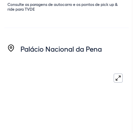
Consulte as paragens de autocarro e os pontos de pick up &
ride para TVDE
Coordenadas GPS:
Palácio Nacional da Pena
Consulte as paragens de autocarro e os pontos de pick up &
ride para TVDE