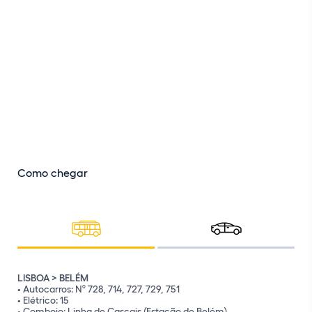
Como chegar
LISBOA > BELÉM
• Autocarros: Nº 728, 714, 727, 729, 751
• Elétrico: 15
• Comboio: Linha de Cascais (Estação de Belém)