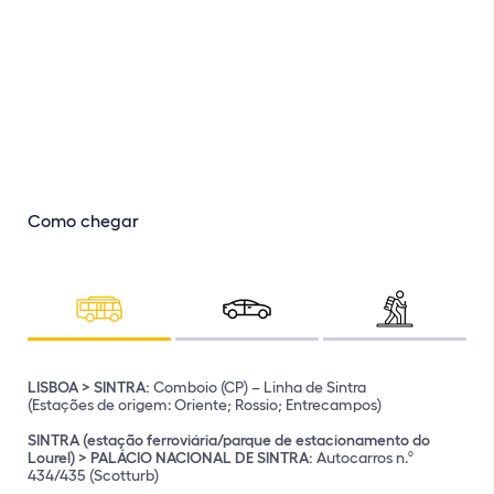
Como chegar
LISBOA > SINTRA:
Comboio (CP) – Linha de Sintra
(Estações de origem: Oriente; Rossio; Entrecampos)
IC19 (desde Lisboa)
IC30 (desde Mafra)
SINTRA (estação ferroviária/parque de estacionamento do
EN9 (desde Cascais, pela A5)
Lourel) > PALÁCIO NACIONAL DE SINTRA:
Autocarros n.º
434/435 (Scotturb)