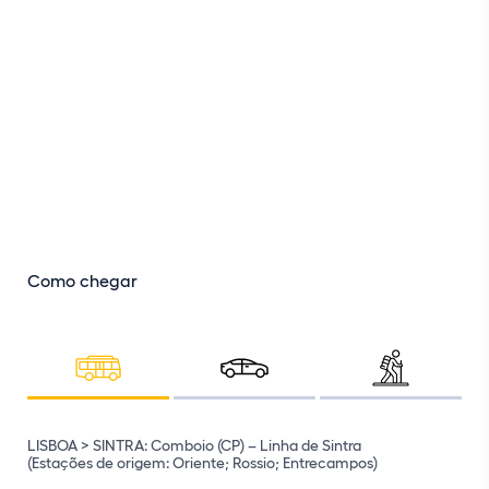
Como chegar
LISBOA > SINTRA: Comboio (CP) – Linha de Sintra
(Estações de origem: Oriente; Rossio; Entrecampos)
IC19 (desde Lisboa)
IC30 (desde Mafra)