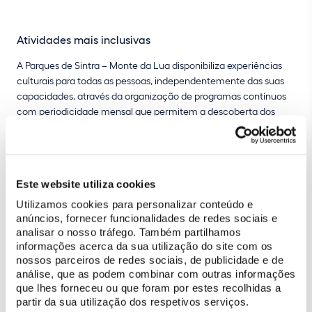
Atividades mais inclusivas
A Parques de Sintra – Monte da Lua disponibiliza experiências
culturais para todas as pessoas, independentemente das suas
capacidades, através da organização de programas contínuos
com periodicidade mensal que permitem a descoberta dos
diversos polos sob sua gestão.
No âmbito do projeto “Parques de Sintra – Acolhem Melhor”,
algumas tipologias de visitas foram adaptadas para responder à
Este website utiliza cookies
diversidade de visitantes, incluindo pessoas com necessidades
Utilizamos cookies para personalizar conteúdo e
especiais. Estas tipologias de visita, adaptadas às características
anúncios, fornecer funcionalidades de redes sociais e
de vários públicos-alvo ainda que abertas a todos os
analisar o nosso tráfego. Também partilhamos
interessados, têm por objetivo despertar atitudes relacionais
informações acerca da sua utilização do site com os
com a cultura. A Parques de Sintra disponibiliza uma agenda
nossos parceiros de redes sociais, de publicidade e de
cultural mensal com atividades no Parque de Monserrate que
análise, que as podem combinar com outras informações
permitem a compreensão dos valores culturais e botânicos
que lhes forneceu ou que foram por estes recolhidas a
através das sensações, ou com interpretação em Língua
partir da sua utilização dos respetivos serviços.