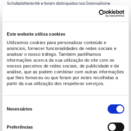
Schallplattenkritik e foram distinguidos nos Gramophone
Classical Music Awards 2019, vencendo na categoria de Música
Antiga. Foram finalistas na Edição de 2020 dos PLAY – Prémios
da Música Portuguesa e vencedores na categoria Melhor Álbum
Música Clássica/Erudita na edição de 2021.
Este website utiliza cookies
Utilizamos cookies para personalizar conteúdo e
anúncios, fornecer funcionalidades de redes sociais e
analisar o nosso tráfego. Também partilhamos
informações acerca da sua utilização do site com os
nossos parceiros de redes sociais, de publicidade e de
análise, que as podem combinar com outras informações
que lhes forneceu ou que foram por estes recolhidas a
partir da sua utilização dos respetivos serviços.
Seleção
de
Necessários
consentimento
Preferências