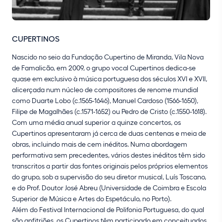
CUPERTINOS
Nascido no seio da Fundação Cupertino de Miranda, Vila Nova
de Famalicão, em 2009, o grupo vocal Cupertinos dedica-se
quase em exclusivo à música portuguesa dos séculos XVI e XVII,
alicerçada num núcleo de compositores de renome mundial
como Duarte Lobo (c.1565-1646), Manuel Cardoso (1566-1650),
Filipe de Magalhães (c.1571-1652) ou Pedro de Cristo (c.1550-1618).
Com uma média anual superior a quinze concertos, os
Cupertinos apresentaram já cerca de duas centenas e meia de
obras, incluindo mais de cem inéditos. Numa abordagem
performativa sem precedentes, vários destes inéditos têm sido
transcritos a partir das fontes originais pelos próprios elementos
do grupo, sob a supervisão do seu diretor musical, Luís Toscano,
e do Prof. Doutor José Abreu (Universidade de Coimbra e Escola
Superior de Música e Artes do Espetáculo, no Porto).
Além do Festival Internacional de Polifonia Portuguesa, do qual
são anfitriões, os Cupertinos têm participado em conceituados