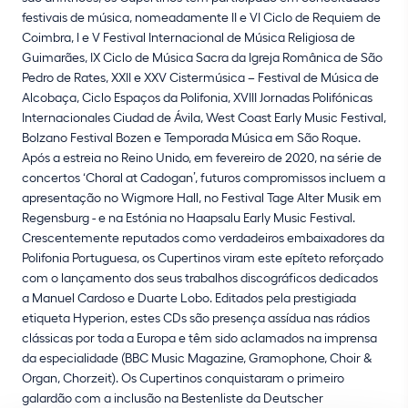
festivais de música, nomeadamente II e VI Ciclo de Requiem de
Coimbra, I e V Festival Internacional de Música Religiosa de
Guimarães, IX Ciclo de Música Sacra da Igreja Românica de São
Pedro de Rates, XXII e XXV Cistermúsica – Festival de Música de
Alcobaça, Ciclo Espaços da Polifonia, XVIII Jornadas Polifónicas
Internacionales Ciudad de Ávila, West Coast Early Music Festival,
Bolzano Festival Bozen e Temporada Música em São Roque.
Após a estreia no Reino Unido, em fevereiro de 2020, na série de
concertos ‘Choral at Cadogan’, futuros compromissos incluem a
apresentação no Wigmore Hall, no Festival Tage Alter Musik em
Regensburg - e na Estónia no Haapsalu Early Music Festival.
Crescentemente reputados como verdadeiros embaixadores da
Polifonia Portuguesa, os Cupertinos viram este epíteto reforçado
com o lançamento dos seus trabalhos discográficos dedicados
a Manuel Cardoso e Duarte Lobo. Editados pela prestigiada
etiqueta Hyperion, estes CDs são presença assídua nas rádios
clássicas por toda a Europa e têm sido aclamados na imprensa
da especialidade (BBC Music Magazine, Gramophone, Choir &
Organ, Chorzeit). Os Cupertinos conquistaram o primeiro
galardão com a inclusão na Bestenliste da Deutscher