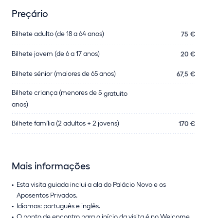
Preçário
Bilhete adulto (de 18 a 64 anos)
75 €
Bilhete jovem (de 6 a 17 anos)
20 €
Bilhete sénior (maiores de 65 anos)
67,5 €
Bilhete criança (menores de 5
gratuito
anos)
Bilhete família (2 adultos + 2 jovens)
170 €
Mais informações
Esta visita guiada inclui a ala do Palácio Novo e os
Aposentos Privados.
Idiomas: português e inglês.
O ponto de encontro para o início da visita é no Welcome