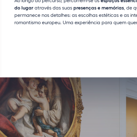
Ao longo do percurso, percorrem-se os
espaços essenci
do lugar
através das suas
presenças e memórias
, de 
permanece nos detalhes: as escolhas estéticas e as i
romantismo europeu. Uma experiência para quem quer m