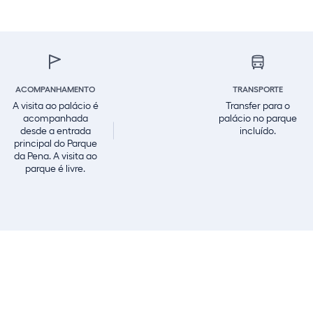
ACOMPANHAMENTO
TRANSPORTE
A visita ao palácio é
Transfer para o
acompanhada
palácio no parque
desde a entrada
incluído.
principal do Parque
da Pena. A visita ao
parque é livre.