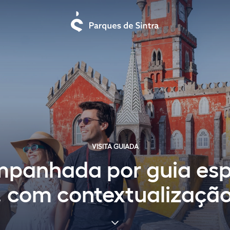
VISITA GUIADA
mpanhada por guia esp
 com contextualização h