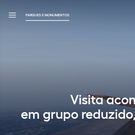
PARQUES E MONUMENTOS
Visita aco
em grupo reduzido,