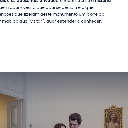
ais e os aposentos privados
, e reconstrói-se a
história
quem aqui viveu, o que aqui se decidiu e o que
ntenções que fizeram deste monumento um ícone do
ais do que “visitar”: quer
entender
e
conhecer
.