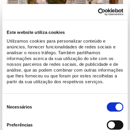
O acesso ao recinto do Palácio da Pena faz-se através do portal
com o arco em ferradura e azulejos, inspirado na Porta da
Este website utiliza cookies
Justiça do Alhambra de Granada, Espanha. D. Fernando
construiu este palácio à maneira dos castelos românticos em
Utilizamos cookies para personalizar conteúdo e
moda na Alemanha, mas incluiu também referências aos
anúncios, fornecer funcionalidades de redes sociais e
Descobrimentos Portugueses, como também foi pioneiro em
analisar o nosso tráfego. Também partilhamos
informações acerca da sua utilização do site com os
acentuar a herança mourisca na cultura ibérica.
nossos parceiros de redes sociais, de publicidade e de
análise, que as podem combinar com outras informações
Chegando ao Terraço das Cocheiras, o visitante avista de
que lhes forneceu ou que foram por estes recolhidas a
imediato a Cruz Alta que se ergue no ponto mais alto da Serra
partir da sua utilização dos respetivos serviços.
de Sintra, a 528 metros acima do nível médio da água do mar.
Esta ala remete para a Índia, com as suas palas sobre as janelas
(que se usam naquele país devido às chuvas das monções) e o
Seleção
miradouro de canto com cúpula bulbosa à maneira das
de
Necessários
fortalezas do norte da Índia. Aqui encontravam-se
consentimento
originalmente as cocheiras no piso térreo e quartos de criados
no piso superior.
Preferências