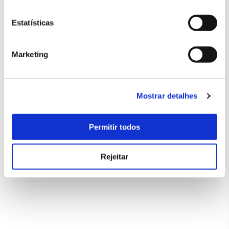
Estatísticas
COMPRAR BILHETE
Marketing
Tire o melhor partido da sua visita
Planeie a sua visita
Mostrar detalhes
Descubra programas feitos a pensar em si
Permitir todos
Saiba mais
Rejeitar
História do Palácio Nacional da Pena
Conheça os recursos digitais disponíveis