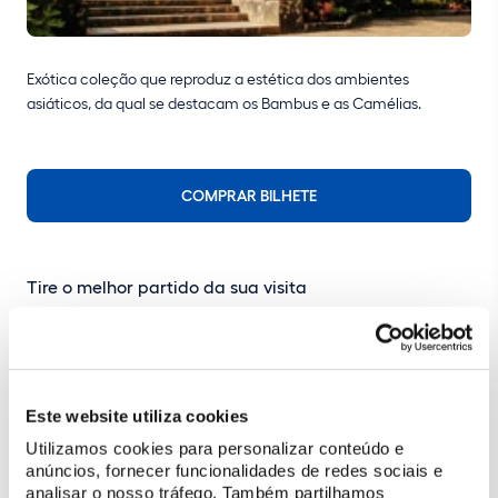
Exótica coleção que reproduz a estética dos ambientes
asiáticos, da qual se destacam os Bambus e as Camélias.
COMPRAR BILHETE
Tire o melhor partido da sua visita
Planeie a sua visita
Descubra programas feitos a pensar em si
Este website utiliza cookies
Saiba mais
Utilizamos cookies para personalizar conteúdo e
anúncios, fornecer funcionalidades de redes sociais e
História do Parque e Palácio de Monserrate
analisar o nosso tráfego. Também partilhamos