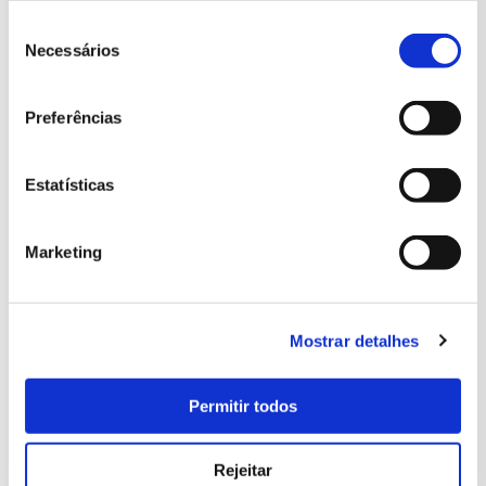
Seleção
de
Necessários
consentimento
Preferências
Parque e Palácio de Monserrate
Estatísticas
Sala de Estar
Marketing
Mostrar detalhes
Permitir todos
Rejeitar