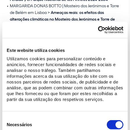
MARGARIDA DONAS BOTTO | Mosteiro dos Jerónimos e Torre
de Belém em Lisboa >
Ameaças reais: os efeitos das
alterações climáticas no Mosteiro dos Jerónimos e Torre de
Belém
13:00 - ALMUERZO
Este website utiliza cookies
15:00 - RESTAURACIÓN Y TÉCNICAS
TRADICIONALES/INNOVADORAS
Utilizamos cookies para personalizar conteúdo e
anúncios, fornecer funcionalidades de redes sociais e
Moderação: XOSÉ ALLEGUE | Ciudad Vieja de Santiago de
analisar o nosso tráfego. Também partilhamos
Compostela
informações acerca da sua utilização do site com os
nossos parceiros de redes sociais, de publicidade e de
ANDREIA GALVÃO | Convento de Cristo em Tomar >
O restauro
análise, que as podem combinar com outras informações
da fachada da nave manuelina do Convento de Cristo – a
que lhes forneceu ou que foram por estes recolhidas a
nova história da Janela do Capítulo
partir da sua utilização dos respetivos serviços.
JUAN JOSÉ ARTEAGA | La Ciudad Histórica Amurallada de
Cuenca >
Recuperación del yeso tradicional en la
conservación, restauración y rehabilitación de inmuebles del
Seleção
de
conjunto histórico de Cuenca y sus hoces
Necessários
consentimento