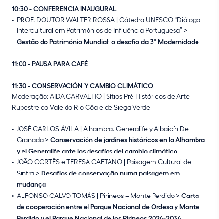
10:30 - CONFERENCIA INAUGURAL
PROF. DOUTOR WALTER ROSSA | Cátedra UNESCO “Diálogo
Intercultural em Patrimónios de Influência Portuguesa” >
Gestão do Património Mundial: o desafio da 3ª Modernidade
11:00 - PAUSA PARA CAFÉ
11:30 - CONSERVACIÓN Y CAMBIO CLIMÁTICO
Moderação: AIDA CARVALHO | Sítios Pré-Históricos de Arte
Rupestre do Vale do Rio Côa e de Siega Verde
JOSÉ CARLOS ÁVILA | Alhambra, Generalife y Albaicín De
Granada >
Conservación de jardines históricos en la Alhambra
y el Generalife ante los desafíos del cambio climático
JOÃO CORTÊS e TERESA CAETANO | Paisagem Cultural de
Sintra >
Desafios de conservação numa paisagem em
mudança
ALFONSO CALVO TOMÁS | Pirineos – Monte Perdido >
Carta
de cooperación entre el Parque Nacional de Ordesa y Monte
Perdido y el Parque Nacional de los Pirineos 2024-2034