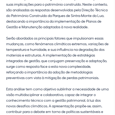
suas implicações para o património construído. Neste contexto,
são analisadas as respostas desenvolvidas pela Direção Técnica
do Património Construído da Parques de Sintra-Monte da Lua,
destacando a importância da implementação de Planos de
Gestão e Manutenção adaptados à nova realidade.
Serão abordados os principais fatores que impulsionam essas
mudanças, como fenómenos climáticos extremos, variações de
temperatura e humidade, e sua influência na degradação dos
materiais e estruturas. A implementação de estratégias
integradas de gestão, que conjugam preservação e adaptação,
surge como resposta face a esta nova complexidade,
reforçando a importância da adoção de metodologias
preventivas com vista à mitigação de perdas patrimoniais.
Esta análise tem como objetivo sublinhar a necessidade de uma
visão multidisciplinar e colaborativa, capaz de integrar o
conhecimento técnico com a gestão patrimonial, à luz dos
novos desafios climáticos. A apresentação propõe-se, assim,
contribuir para o debate em torno de políticas sustentáveis e