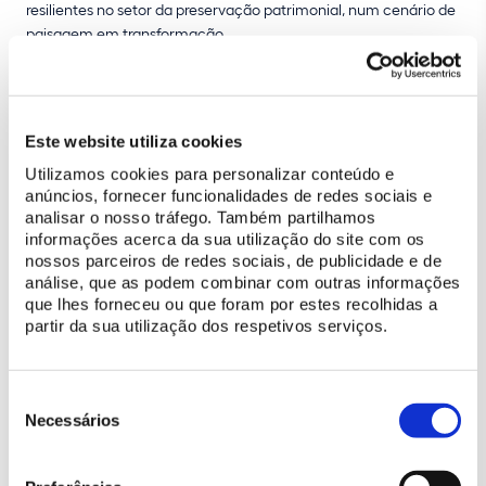
resilientes no setor da preservação patrimonial, num cenário de
paisagem em transformação.
ALFONSO CALVO TOMÁS | Pirineos – Monte Perdido
Este website utiliza cookies
Carta de cooperación entre el Parque Nacional de Ordesa y
Utilizamos cookies para personalizar conteúdo e
Monte Perdido y el Parque Nacional de los Pirineos 2024-2034
anúncios, fornecer funcionalidades de redes sociais e
analisar o nosso tráfego. Também partilhamos
Las líneas estratégicas definidas en el memorando de
informações acerca da sua utilização do site com os
colaboración entre los dos Parques Nacionales son: la
nossos parceiros de redes sociais, de publicidade e de
gobernanza, la conservación, el uso público, y las actividades
análise, que as podem combinar com outras informações
económicas y culturales, así como la obtención de fondos para
que lhes forneceu ou que foram por estes recolhidas a
su implementación. El lema elegido entre ambos países es: una
partir da sua utilização dos respetivos serviços.
frontera y unos objetivos comunes que impulsan el deseo y la
necesidad de colaborar. El Memorando de colaboración es una
declaración de intenciones que no implica ningún tipo de gastos
Seleção
extraordinarios para las partes, no es jurídicamente vinculante y
de
Necessários
no está sujeto al derecho internacional. Además, las
consentimento
actuaciones que se realicen en el marco de este convenio se
planificarán según la normativa y organización de cada Parque