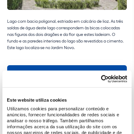
Lago com bacia poligonal, estriada em calcário de lioz. As três
saídas de água deste lago correspondem às bicas colocadas
nas figuras dos dois dragões e da flor que estes ladeiam. O
fundo e as paredes interiores do lago são revestidos a cimento.
Este lago localiza-se no Jardim Novo.
COMPRAR BILHETE
Mais informações
Este website utiliza cookies
info@parquesdesintra.pt
Utilizamos cookies para personalizar conteúdo e
21 923 73 00
anúncios, fornecer funcionalidades de redes sociais e
analisar o nosso tráfego. Também partilhamos
informações acerca da sua utilização do site com os
nossos parceiros de redes sociais, de publicidade e de