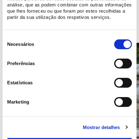
análise, que as podem combinar com outras informações
que lhes forneceu ou que foram por estes recolhidas a
Lagos e fontes a descobrir
partir da sua utilização dos respetivos serviços.
Seleção
de
Necessários
consentimento
Preferências
Estatísticas
Marketing
Mostrar detalhes