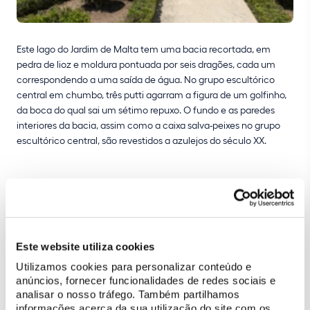
Este lago do Jardim de Malta tem uma bacia recortada, em
pedra de lioz e moldura pontuada por seis dragões, cada um
correspondendo a uma saída de água. No grupo escultórico
central em chumbo, três putti agarram a figura de um golfinho,
da boca do qual sai um sétimo repuxo. O fundo e as paredes
interiores da bacia, assim como a caixa salva-peixes no grupo
escultórico central, são revestidos a azulejos do século XX.
COMPRAR BILHETE
Este website utiliza cookies
Mais informações
Utilizamos cookies para personalizar conteúdo e
info@parquesdesintra.pt
anúncios, fornecer funcionalidades de redes sociais e
analisar o nosso tráfego. Também partilhamos
21 923 73 00
informações acerca da sua utilização do site com os