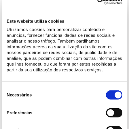
Este website utiliza cookies
Utilizamos cookies para personalizar conteúdo e
anúncios, fornecer funcionalidades de redes sociais e
analisar o nosso tráfego. Também partilhamos
informações acerca da sua utilização do site com os
nossos parceiros de redes sociais, de publicidade e de
análise, que as podem combinar com outras informações
que lhes forneceu ou que foram por estes recolhidas a
Divino Sospiro
partir da sua utilização dos respetivos serviços.
Divino Sospiro é uma orquestra barroca fundada sobre os
princípios de qualidade e da fidelidade da interpretação, que
Seleção
enfrenta o repertório antigo sem, no entanto, abdicar do seu
de
Necessários
próprio instinto criativo. Foi criada com a vontade de despertar
consentimento
um novo gosto estético, uma nova paixão pelo “ouvir”, uma nova
reflexão sobre o sentido da música e dos músicos.
Preferências
Desde a sua criação, participou em alguns dos mais prestigiados
festivais e apresentou-se em concerto nalgumas das mais