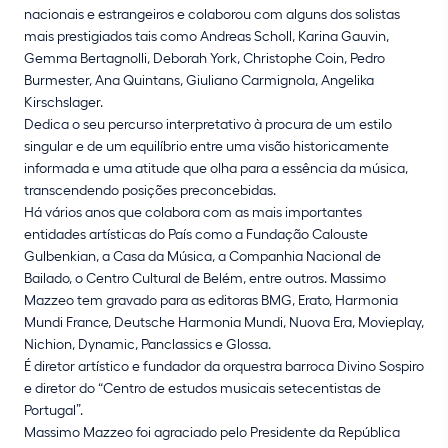
nacionais e estrangeiros e colaborou com alguns dos solistas
mais prestigiados tais como Andreas Scholl, Karina Gauvin,
Gemma Bertagnolli, Deborah York, Christophe Coin, Pedro
Burmester, Ana Quintans, Giuliano Carmignola, Angelika
Kirschslager.
Dedica o seu percurso interpretativo à procura de um estilo
singular e de um equilíbrio entre uma visão historicamente
informada e uma atitude que olha para a essência da música,
transcendendo posições preconcebidas.
Há vários anos que colabora com as mais importantes
entidades artísticas do País como a Fundação Calouste
Gulbenkian, a Casa da Música, a Companhia Nacional de
Bailado, o Centro Cultural de Belém, entre outros. Massimo
Mazzeo tem gravado para as editoras BMG, Erato, Harmonia
Mundi France, Deutsche Harmonia Mundi, Nuova Era, Movieplay,
Nichion, Dynamic, Panclassics e Glossa.
É diretor artístico e fundador da orquestra barroca Divino Sospiro
e diretor do “Centro de estudos musicais setecentistas de
Portugal”.
Massimo Mazzeo foi agraciado pelo Presidente da República