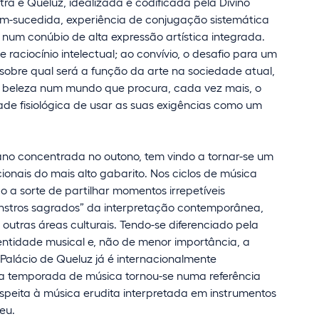
tra e Queluz, idealizada e codificada pela Divino
s bem-sucedida, experiência de conjugação sistemática
s num conúbio de alta expressão artística integrada.
 raciocínio intelectual; ao convívio, o desafio para um
sobre qual será a função da arte na sociedade atual,
beleza num mundo que procura, cada vez mais, o
de fisiológica de usar as suas exigências como um
ano concentrada no outono, tem vindo a tornar-se um
ionais do mais alto gabarito. Nos ciclos de música
o a sorte de partilhar momentos irrepetíveis
nstros sagrados” da interpretação contemporânea,
utras áreas culturais. Tendo-se diferenciado pela
identidade musical e, não de menor importância, a
Palácio de Queluz já é internacionalmente
sta temporada de música tornou-se numa referência
speita à música erudita interpretada em instrumentos
eu.