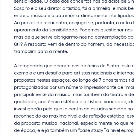
sensibilidade. O caso dos concertos nos palácios de Sin
Sospiro e o seu diretor artístico, foi a primeira, e mai
entre a música e o património, diretamente interligado
Ao prazer do reencontro, conjuga-se, portanto, o acto de
apuramento da sensibilidade. Podemos questionar-nos 
mas de que serve alongarmo-nos na contemplação da 
útil? A resposta vem de dentro do homem, da necessida
trampolim para a mente.
A temporada que decorre nos palácios de Sintra, este 
exemplo e um desafio para artistas nacionais e internac
propostos nestes espaços, ao longo de 7 anos temos tid
protagonizados por um número impressionante de “mo
principalmente da música, mas também do teatro e de o
qualidade, coerência estética e artística, variedade, 
investigação pela qual o centro de estudos sediado no 
reconhecido ao máximo nível e de reflexão estética, e
da proposta musical nacional, especialmente no que re
de época, e é já também um “case study
”
a nível europ