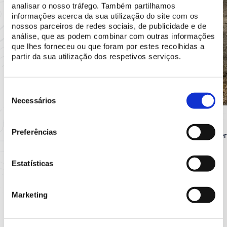
analisar o nosso tráfego. Também partilhamos
informações acerca da sua utilização do site com os
nossos parceiros de redes sociais, de publicidade e de
análise, que as podem combinar com outras informações
que lhes forneceu ou que foram por estes recolhidas a
partir da sua utilização dos respetivos serviços.
Seleção
de
Necessários
consentimento
PARQUE DA PENA
PARQUE DA PENA
Preferências
Jardim e Chalet da Condessa d’Edla
Quinta da Pe
Estatísticas
Marketing