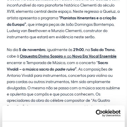
inconfundível do raro pianoforte histórico Clementi do século
XVIII, elemento central deste espaço. Neste regresso a Queluz, a
artista apresenta o programa
"Pianistas itinerantes e a criação
da Europa”
, que integra peças de João Domingos Bomtempo,
Ludwig van Beethoven e Munzio Clementi, construtor do
instrumento que estará em evidência neste serão.
No dia
5 de novembro
, igualmente às
21h00
, na
Sala do Trono
,
cabe à
Orquestra Divino Sospiro
e ao
Nova Era Vocal Ensemble
encerrar a Temporada de Música, com o concerto “
Sacro
Vivaldi – a música sacra do
padre ruivo
”
. As composições de
Antonio Vivaldi para instrumentos, concertos para violino ou
para cordas ou outros instrumentos, têm sido amplamente
divulgadas. O mesmo não se passa com a música sacra sublime
e opulenta que compôs e que poucos conhecem. Os
apreciadores da obra do célebre compositor de “As Quatro
Estações” têm neste concerto uma oportunidade rara de tomar
contacto com uma faceta menos conhecida do seu trabalho.
A Temporada de Música da Parques de Sintra, que percorre os