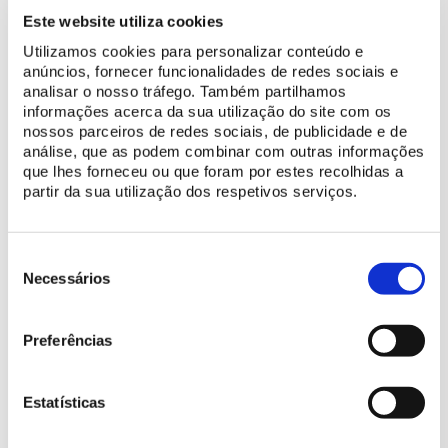
Palácios Nacionais da Pena, de Sintra e de Queluz
até
5 de
Este website utiliza cookies
novembro
, é organizada conjuntamente com a
Divino Sospiro –
Utilizamos cookies para personalizar conteúdo e
Centro de Estudos Musicais e Setecentistas de Portugal
, sob a
anúncios, fornecer funcionalidades de redes sociais e
direção artística de
Massimo Mazzeo
.
analisar o nosso tráfego. Também partilhamos
informações acerca da sua utilização do site com os
Os
ingressos
para os espetáculos podem ser adquiridos na
nossos parceiros de redes sociais, de publicidade e de
análise, que as podem combinar com outras informações
bilheteira online
da Parques de Sintra
ou nas
bilheteiras físicas
que lhes forneceu ou que foram por estes recolhidas a
dos espaços administrados pela empresa.
partir da sua utilização dos respetivos serviços.
Seleção
de
Necessários
consentimento
Preferências
Estatísticas