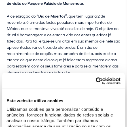
de visita ao Parque e Palácio de Monserrate.
A celebração do
“Día de Muertos”
, que tem lugar a 2 de
novembro, é uma das festas populares mais importantes do
México, que se manteve viva até aos dias de hoje. O objetivo do
ritual é homenagear e celebrar a vida dos entes queridos já
falecidos. Para tal, ergue-se um altar em sua memória e nele são
apresentados vários tipos de oferendas. É um dia de
recolhimento e de oração, mas também de festa, pois existe a
crença de que nesse dia os que já faleceram regressam a casa
para estarem com os seus familiares e para se alimentarem das
oferendas que lhes foram dedicadas.
Esta comemoração mexicana de raízes pré-hispânicas,
declarada
Património Cultural Imaterial da Humanidade
pela
UNESCO, em 2008, soube adaptar-se à religião Católica trazida
Este website utiliza cookies
pelos espanhóis e sobreviveu durante séculos até à atualidade,
Utilizamos cookies para personalizar conteúdo e
sendo considerada um símbolo da identidade nacional do
anúncios, fornecer funcionalidades de redes sociais e
México.
analisar o nosso tráfego. Também partilhamos
informações acerca da sua utilização do site com os