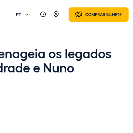
PT
COMPRAR BILHETE
menageia os legados
drade e Nuno