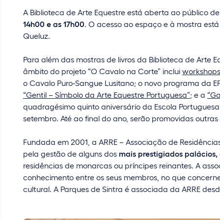
A Biblioteca de Arte Equestre está aberta ao público d
14h00 e as 17h00
. O acesso ao espaço e à mostra está i
Queluz.
Para além das mostras de livros da Biblioteca de Arte E
âmbito do projeto “O Cavalo na Corte” inclui
workshop
o Cavalo Puro-Sangue Lusitano; o novo programa da EP
“Gentil – Símbolo da Arte Equestre Portuguesa”
; e a
“Ga
quadragésimo quinto aniversário da Escola Portuguesa 
setembro. Até ao final do ano, serão promovidas outras
Fundada em 2001, a ARRE – Associação de Residências 
pela gestão de alguns dos
mais prestigiados palácios,
residências de monarcas ou príncipes reinantes. A asso
conhecimento entre os seus membros, no que concerne
cultural. A Parques de Sintra é associada da ARRE des