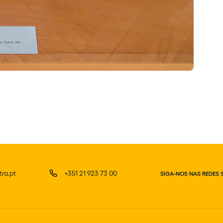
ra.pt
+351 21 923 73 00
SIGA-NOS NAS REDES 