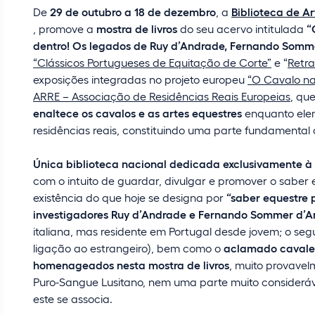
De
29 de outubro a 18 de dezembro
, a
Biblioteca de Ar
, promove a
mostra de livros
do seu acervo intitulada
“
dentro! Os legados de Ruy d’Andrade, Fernando Somme
“Clássicos Portugueses de Equitação de Corte”
e “
Retra
exposições integradas no projeto europeu
“O Cavalo na
ARRE – Associação de Residências Reais Europeias
, qu
enaltece os cavalos e as artes equestres
enquanto elem
residências reais, constituindo uma parte fundamental
Única biblioteca nacional dedicada exclusivamente à 
com o intuito de guardar, divulgar e promover o saber
existência do que hoje se designa por
“saber equestre 
investigadores Ruy d’Andrade e Fernando Sommer d’
italiana, mas residente em Portugal desde jovem; o se
ligação ao estrangeiro), bem como o
aclamado cavalei
homenageados nesta mostra de livros
, muito provavel
Puro-Sangue Lusitano, nem uma parte muito consideráve
este se associa.