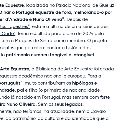
te Equestre
, localizada no
Palácio Nacional de Queluz
Olhar o Portugal equestre de fora, melhorando-o por
r d’Andrade e Nuno Oliveira”
. Depois de
tos Equestres”
, esta é a última de uma série de três
 Corte”
, tema escolhido para o ano de 2024 pela
e tem a Parques de Sintra como membro. O projeto
entos que permitem contar a história das
 do
património europeu tangível e intangível
.
Arte Equestre
, a Biblioteca de Arte Equestre foi criada
 equestre académico nacional e europeu. Para a
português”
, muito contribuíram os
hipólogos e
Andrade
, pai e filho (o primeiro de nacionalidade
gundo já nascido em Portugal, mas sempre com forte
ro Nuno Oliveira
. Sem os seus
legados,
mente, não teríamos, na atualidade, nem o Cavalo
l do património, da cultura e da identidade que a