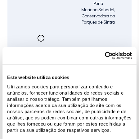
Pena
Mariana Schedel,
Conservadora da
Parques de Sintra
LÍNGUA
Português
Este website utiliza cookies
Utilizamos cookies para personalizar conteúdo e
Artigo escrito a “quatro mãos”, foi publicado no número da
anúncios, fornecer funcionalidades de redes sociais e
revista Artis dedicado ao(s) Romantismo(s) (4, 2016). O
analisar o nosso tráfego. Também partilhamos
aprofundamento do conhecimento sobre a figura de D.
informações acerca da sua utilização do site com os
Fernando II e do seu contexto é fundamental para a
nossos parceiros de redes sociais, de publicidade e de
compreensão do Palácio da Pena. A sua origem germânica
análise, que as podem combinar com outras informações
permite enquadrar a obra arquitetónica na tendência
que lhes forneceu ou que foram por estes recolhidas a
internacional dos castelos românticos, onde os «estilos
partir da sua utilização dos respetivos serviços.
históricos» surgem como definidores da imagem artística do