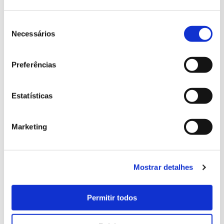
Mais Informações
Atividade disponível a partir do dia 1 de outubro
Seleção
de
Necessários
consentimento
Idiomas disponíveis: Português
Preferências
Cada bilhete grupo (1 a 15 alunos) inclui a participação gratuita
de 2 professores.
Estatísticas
Cada grupo pode ser composto, no máximo, por 20 alunos.
Marketing
As visitas escolares realizam-se mediante agendamento prévio
através do e-mail
info@parquesdesintra.pt
, do número +351 21
923 73 00 ou do formulário de contacto desta página.
Mostrar detalhes
O atendimento telefónico a escolas é feito exclusivamente nos
Permitir todos
dias úteis