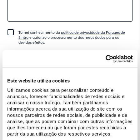
Tomei conhecimento da
política de privacidade da Parques de
Sintra
e autorizo o processamento dos meus dados para os
devidos efeitos.
ENVIAR
Este website utiliza cookies
Utilizamos cookies para personalizar conteúdo e
Preçário
anúncios, fornecer funcionalidades de redes sociais e
analisar o nosso tráfego. Também partilhamos
Bilhete de grupo escolar (1 a 15 alunos)
75 €
informações acerca da sua utilização do site com os
Participante extra (até um máximo de 5 por grupo)
nossos parceiros de redes sociais, de publicidade e de
5 €
análise, que as podem combinar com outras informações
que lhes forneceu ou que foram por estes recolhidas a
partir da sua utilização dos respetivos serviços.