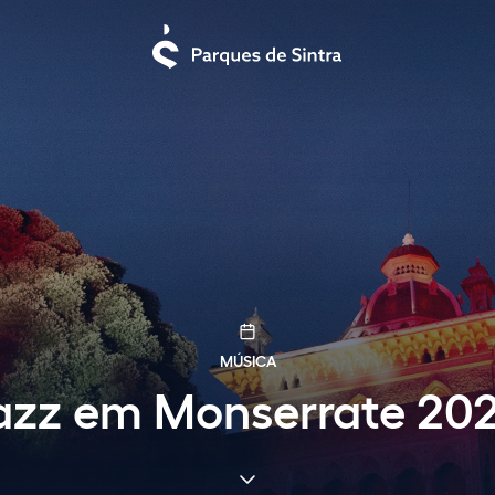
MÚSICA
azz em Monserrate 20