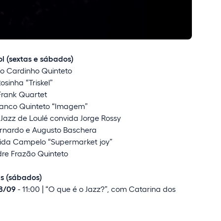
l (sextas e sábados)
do Cardinho Quinteto
osinha “Triskel”
Frank Quartet
 Franco Quinteto “Imagem”
e Jazz de Loulé convida Jorge Rossy
Bernardo e Augusto Baschera
rida Campelo “Supermarket joy”
ndre Frazão Quinteto
s (sábados)
8/09
- 11:00 | “O que é o Jazz?”, com Catarina dos