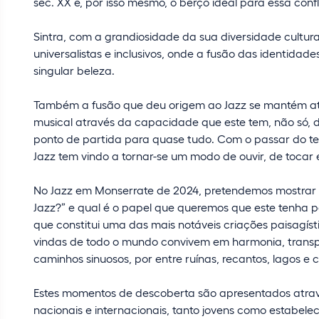
séc. XX é, por isso mesmo, o berço ideal para essa conf
Sintra, com a grandiosidade da sua diversidade cultural
universalistas e inclusivos, onde a fusão das identida
singular beleza.
Também a fusão que deu origem ao Jazz se mantém até h
musical através da capacidade que este tem, não só, d
ponto de partida para quase tudo. Com o passar do t
Jazz tem vindo a tornar-se um modo de ouvir, de tocar 
No Jazz em Monserrate de 2024, pretendemos mostrar 
Jazz?” e qual é o papel que queremos que este tenha p
que constitui uma das mais notáveis criações paisagí
vindas de todo o mundo convivem em harmonia, transpo
caminhos sinuosos, por entre ruínas, recantos, lagos e 
Estes momentos de descoberta são apresentados atra
nacionais e internacionais, tanto jovens como estabelec