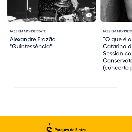
JAZZ EM MONSERRATE
JAZZ EM MONSER
Alexandre Frazão
“O que é o
"Quintessência"
Catarina d
Session c
Conservató
(concerto 