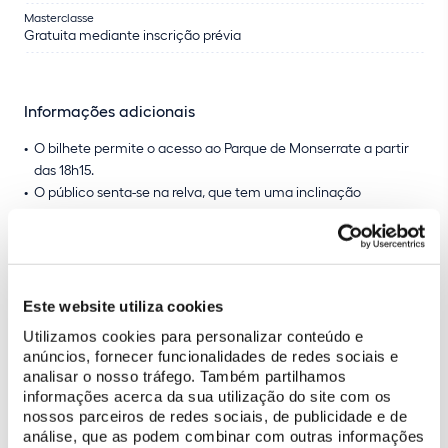
Masterclasse
Gratuita mediante inscrição prévia
Informações adicionais
O bilhete permite o acesso ao Parque de Monserrate a partir
das 18h15.
O público senta-se na relva, que tem uma inclinação
pronunciada. Para maior conforto, recomenda-se o uso de
agasalho, calçado confortável e manta.
Não existe tolerância de atraso.
Não se aceitam trocas nem reembolso de bilhetes, salvo em
caso de alteração de data ou cancelamento do evento.
Este website utiliza cookies
Utilizamos cookies para personalizar conteúdo e
anúncios, fornecer funcionalidades de redes sociais e
Transporte especial gratuito para portadores de
analisar o nosso tráfego. Também partilhamos
bilhete para o concerto
informações acerca da sua utilização do site com os
nossos parceiros de redes sociais, de publicidade e de
Circuito:
Estação da Portela de Sintra (lado sul) <> Estação de
análise, que as podem combinar com outras informações