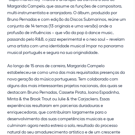
Margarida Campelo, que assume as funções de compositora,
multi-instrumentista e arranjadora. O álbum, produzido por
Bruno Pernadas e com edição da Discos Submarinos, reúne um
conjunto de 14 temas (13 originais e uma versão) onde a
profusão de influências – que vão da pop à dance music,
passando pelo R&B, o jazz experimental e o neo soul – revelam
uma artista com uma identidade musical ímpar no panorama
musical português e segura na sua originalidade.
Ao longo de 15 anos de carreira, Margarida Campelo
estabeleceu-se como uma das mais requisitadas presenças da
nova geração da música portuguesa. Tem colaborado com
alguns dos mais interessantes projetos nacionais, dos quais se
destacam Bruno Pernadas, Cassete Pirata, Joana Espadinha,
Minta & the Brook Trout ou Julie & the Carjackers. Essas
experiências resultaram em parcerias duradouras e
enriquecedoras, que contribuíram largamente para o
desenvolvimento das suas competências musicais e que
culminam agora nesta estreia a solo, resultado do processo
natural do seu amadurecimento artístico e de um crescente