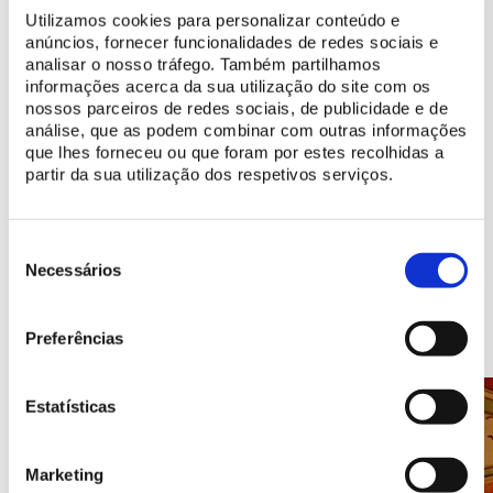
Utilizamos cookies para personalizar conteúdo e
regulares ao público realizam-se no Picadeiro Henrique Calado,
anúncios, fornecer funcionalidades de redes sociais e
na Calçada da Ajuda, em Lisboa.
analisar o nosso tráfego. Também partilhamos
informações acerca da sua utilização do site com os
nossos parceiros de redes sociais, de publicidade e de
análise, que as podem combinar com outras informações
COMPRAR BILHETE
que lhes forneceu ou que foram por estes recolhidas a
partir da sua utilização dos respetivos serviços.
Seleção
de
Necessários
Recantos a descobrir
consentimento
Preferências
Estatísticas
Marketing