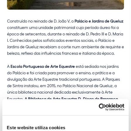
Construído no reinado de D. João V, o
Palácio e Jardins de Queluz
constituem uma unidade patrimonial cujo período áureo foi a
época de setecentos, durante o reinado de D. Pedro III e D. Maria
I. Conhecidos pelos sofisticados eventos sociais, o Palácio e
Jardins de Queluz recebiam a corte num ambiente de requinte e
beleza, reflexo das influências francesa e italiana da época.
A
Escola Portuguesa de Arte Equestre
está sediada nos jardins
do Palácio e foi criada para promover o ensino, a prática e a
divulgação da Arte Equestre tradicional portuguesa. A Parques
de Sintra instalou, em 2015, no Palácio Nacional de Queluz, a
única biblioteca nacional dedicada exclusivamente à Arte
Equestre.
A Biblioteca de Arte Equestre D. Diogo de Bragança
,
VIII Marquês de Marialva, dispõe de 1.400 títulos, alguns dos
quais são exemplares raros.
A Escola Portuguesa de Arte Equestre mantém parte dos seus
Este website utiliza cookies
cavalos nos Jardins do Palácio de Queluz, mas as apresentações