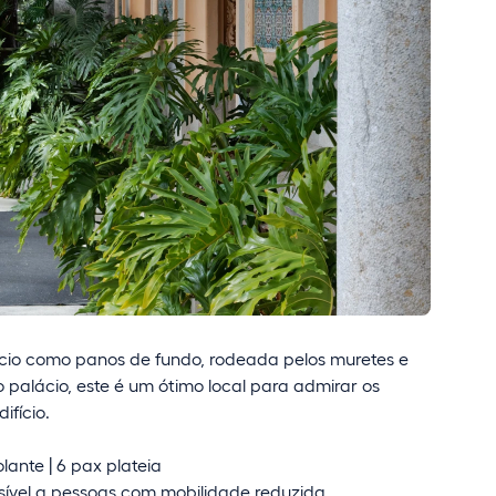
cio como panos de fundo, rodeada pelos muretes e
 palácio, este é um ótimo local para admirar os
ifício.
lante | 6 pax plateia
ível a pessoas com mobilidade reduzida