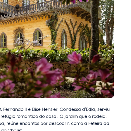
 Fernando II e Elise Hensler, Condessa d’Edla, serviu
 refúgio romântico do casal. O jardim que o rodeia,
ua, reúne encantos por descobrir, como a Feteira da
 do Chalet.