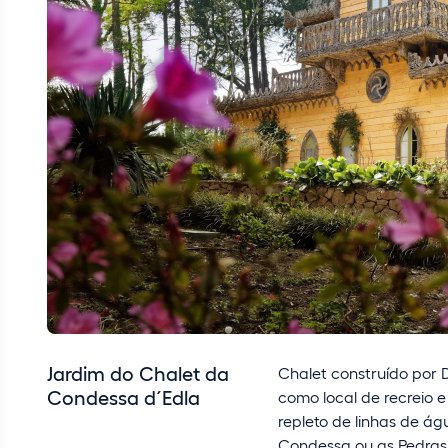
Jardim do Chalet da
Chalet construído por D.
Condessa d´Edla
como local de recreio e
repleto de linhas de ág
Condessa ou as Pedras