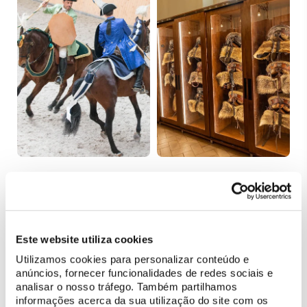
ESPETÁCULOS
VISITAS AOS BASTIDORES
Galas para Escolas:
Os Cavalos da Picaria
Gentil – Símbolo da
Real
Arte Equestre
Portuguesa
Este website utiliza cookies
Utilizamos cookies para personalizar conteúdo e
anúncios, fornecer funcionalidades de redes sociais e
analisar o nosso tráfego. Também partilhamos
informações acerca da sua utilização do site com os