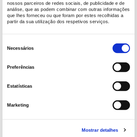
nossos parceiros de redes sociais, de publicidade e de
análise, que as podem combinar com outras informações
que lhes forneceu ou que foram por estes recolhidas a
partir da sua utilização dos respetivos serviços.
Seleção
de
Necessários
consentimento
Preferências
ENCONTROS NOS PALÁCIOS
APRESENTAÇÃO
NACIONAIS
Demonstrações da
Na Real Quinta de
Estatísticas
Escola Portuguesa de
Queluz com Bruno
Arte Equestre no Parque
Caseirão: Biblioteca de
da Pena
Arte Equestre, guardiã
Marketing
de um saber único
Mostrar detalhes