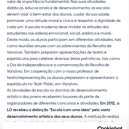
valor de importância fundamental. Nas suas atividades
didáticas, educacionais e de desenvolvimento, as escolas
devem visar o bem-estar dos alunos, cuidar da sua saúde,
promover uma atitude moral e cívica e respeitar a dignidade de
cada um. A escola moderna deve moldar as atitudes dos
estudantes nas esferas emocional, social, estética e moral.
Deste modo, os alunos participam em diferentes atividades, tais
como reuniões anuais com os sobreviventes da Revolta de
Varsóvia. Também preparam apresentações de teatro e
espetáculos para celebrar diversas datas patrióticas, tais como
o Dia da Independência e a comemoração da Revolta de
Varsóvia. Em cooperação com o nosso professor de
teatro/representação, os alunos prepararam e apresentaram o
espetáculo no Teatr Polski, em Varsóvia.
As atividades da escola no domínio do desenvolvimento
artístico dos jovens receberam louvores da parte de
organizadores de diferentes concursos e atividades.
Em 2012, a
LO recebeu a distinção "Escola com uma ideia" pelo vasto
desenvolvimento artístico dos seus alunos.
A instituição realiza
igualmente atividades destinadas a combater manifestações
de antissemitismo e xenofobia, bem como a promover uma