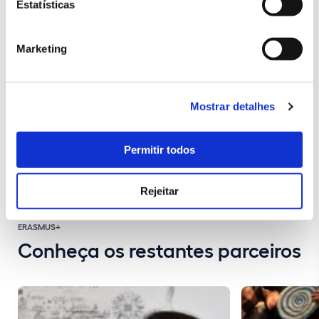
Estatísticas
Marketing
Visite as redes sociais do liceu
Facebook
Instagram
Mostrar detalhes
VOLTAR À PÁGINA PRINCIPAL DO PROJETO
Permitir todos
Rejeitar
ERASMUS+
Conheça os restantes parceiros