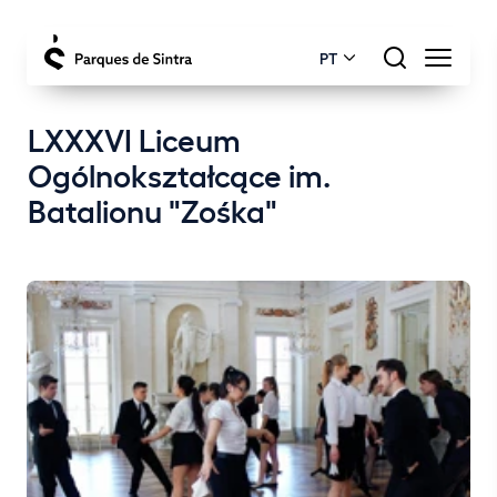
PT
LXXXVI Liceum
Ogólnokształcące im.
Batalionu "Zośka"