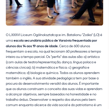
O LXXXVI Liceum Ogólnokształcące im. Batalionu "Zośka" (LO) é
uma
escola secundária pública de Varsóvia frequentada por
alunos dos 14 aos 19 anos de idade
. Cerca de 600 alunos
frequentam a escola, na qual lecionam 60 professores a tempo
inteiro ou a tempo parcial. Os "perfis" das aulas são: a) artístico
(com aulas de teatro/representação, dança, língua polaca e
ciências cívicas); b) matemática e física; c) geografia e
matemática; d) biologia e química. Todos os alunos aprendem
também o inglês. A sua atividade pedagógica tem por base a
procura do desenvolvimento versátil dos alunos. É importante
que os alunos construam o conceito das suas vidas e aprendam
a alcançar objetivos, sempre baseados na honestidade e no
trabalho árduo. Desenvolver o respeito dos alunos pelo bem
comum enquanto alicerce da vida social e do patriotismo é um