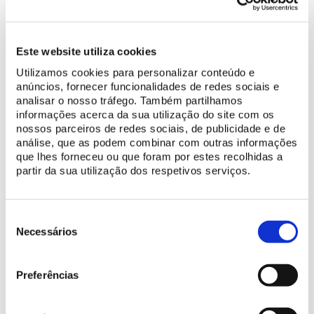
educação para a tolerância. Em 2014, a nossa escola recebeu o
título honorário de "Escola de diálogo".
A LO especializa-se em aulas de teatro/representação e de
Este website utiliza cookies
dança. O objetivo deste perfil é
apoiar o desenvolvimento
Utilizamos cookies para personalizar conteúdo e
artístico dos alunos e reforçar as suas competências criativas.
O
anúncios, fornecer funcionalidades de redes sociais e
grupo é composto por cerca de 30 alunos e 1 professor. Durante
analisar o nosso tráfego. Também partilhamos
as aulas de dança, os alunos aprendem diversos estilos e
informações acerca da sua utilização do site com os
técnicas de dança e preparam espetáculos de dança e
nossos parceiros de redes sociais, de publicidade e de
musicais. Como referido acima, os alunos, juntamente com um
análise, que as podem combinar com outras informações
professor, preparam espetáculos de dança, mas também
que lhes forneceu ou que foram por estes recolhidas a
partir da sua utilização dos respetivos serviços.
participam em concursos de dança, no Festival de Teatro
Żmichowska, no Festival de Arte e Cultura de Sobieski. O grupo
também preparou e apresentou a peça "Dziady" [A Noite dos
Seleção
Antepassados], escrita por Jakub Nowakowski, no Teatr Polski,
de
Necessários
em Varsóvia.
consentimento
Preferências
CONHEÇA O SITE DO LICEU