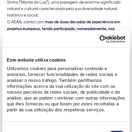
Sintra ("Monte da Lua"), uma paisagem de enorme significado
natural e cultural caracterizada pela sua diversidade natural,
histórica e social.
O AGML conta com
mais de duas décadas de experiência em
projetos europeus, tendo participado, nomeadamente, nos
programas Lingua, Socrates, Comenius e Erasmus KA1 e KA2
. O
AGML também estabeleceu
fortes parcerias com várias escolas
a nível internacional
(Alemanha, Áustria, Bélgica, Eslovénia,
França, Holanda, Irlanda, Itália, Marrocos, Reino Unido, República
Este website utiliza cookies
Checa, Suécia e Turquia).
Utilizamos cookies para personalizar conteúdo e
anúncios, fornecer funcionalidades de redes sociais e
analisar o nosso tráfego. Também partilhamos
informações acerca da sua utilização do site com os
nossos parceiros de redes sociais, de publicidade e de
VOLTAR À PÁGINA PRINCIPAL DO PROJETO
análise, que as podem combinar com outras informações
que lhes forneceu ou que foram por estes recolhidas a
partir da sua utilização dos respetivos serviços.
CONHEÇA O SITE DO AGRUPAMENTO ESCOLAR
Seleção