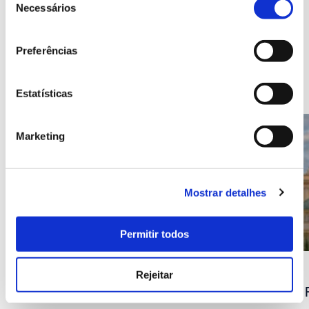
de
Necessários
consentimento
Preferências
ERASMUS+
Conheça os restantes parceiros
Estatísticas
Marketing
Mostrar detalhes
Permitir todos
PROJETOS
PROJETOS
Rejeitar
Parques de Sintra
Museu do 