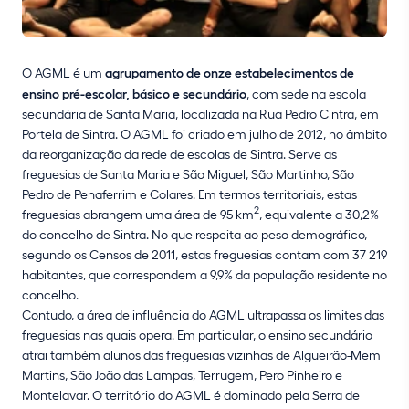
O AGML é um
agrupamento de onze estabelecimentos de
ensino pré-escolar, básico e secundário
, com sede na escola
secundária de Santa Maria, localizada na Rua Pedro Cintra, em
Portela de Sintra. O AGML foi criado em julho de 2012, no âmbito
da reorganização da rede de escolas de Sintra. Serve as
freguesias de Santa Maria e São Miguel, São Martinho, São
Pedro de Penaferrim e Colares. Em termos territoriais, estas
2
freguesias abrangem uma área de 95 km
, equivalente a 30,2%
do concelho de Sintra. No que respeita ao peso demográfico,
segundo os Censos de 2011, estas freguesias contam com 37 219
habitantes, que correspondem a 9,9% da população residente no
concelho.
Contudo, a área de influência do AGML ultrapassa os limites das
freguesias nas quais opera. Em particular, o ensino secundário
atrai também alunos das freguesias vizinhas de Algueirão-Mem
Martins, São João das Lampas, Terrugem, Pero Pinheiro e
Montelavar. O território do AGML é dominado pela Serra de