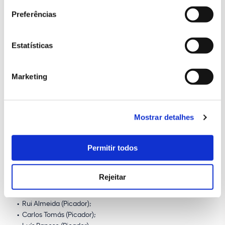
Preferências
CONSULTE INFORMAÇÕES SOBRE AS GALAS
Estatísticas
Marketing
Ficha técnica
Diretor
:
Daniel Silva
Mostrar detalhes
Coordenação técnica
:
Bruno Caseirão
Permitir todos
Cavaleiros
:
João Pedro Rodrigues (Mestre Picador Chefe Convidado);
Francisco Bessa de Carvalho (Mestre Picador Convidado);
Rejeitar
João Quintas (Mestre Picador);
Vasco Gaiolas Pinto (Picador);
Rui Almeida (Picador);
Carlos Tomás (Picador);