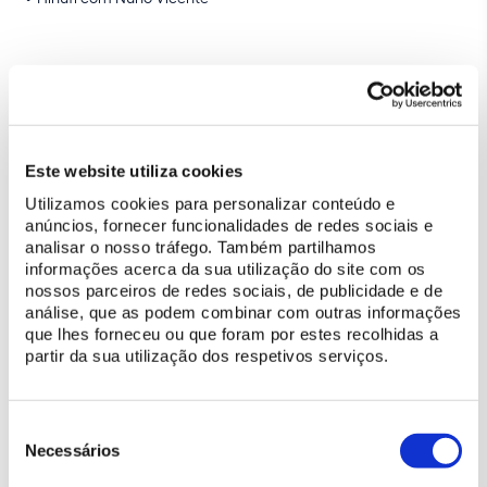
Carrossel
Elvético com Carlos Tomás
Jacal com Vasco Gaiolas Pinto
Dihário com Mariana Boavida
Este website utiliza cookies
Icanto com Rui Almeida
Utilizamos cookies para personalizar conteúdo e
Dourado com Luís Raposo
anúncios, fornecer funcionalidades de redes sociais e
Favorito com Emanuel Lucas
analisar o nosso tráfego. Também partilhamos
Hihoro com João Quintas
informações acerca da sua utilização do site com os
Barão com Miriam Dourado
nossos parceiros de redes sociais, de publicidade e de
análise, que as podem combinar com outras informações
que lhes forneceu ou que foram por estes recolhidas a
partir da sua utilização dos respetivos serviços.
DESCARREGUE A APP (IOS)
Seleção
de
Necessários
consentimento
DESCARREGUE A APP (ANDROID)