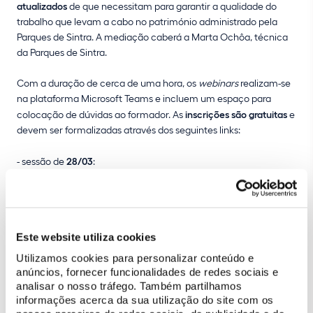
atualizados
de que necessitam para garantir a qualidade do
trabalho que levam a cabo no património administrado pela
Parques de Sintra. A mediação caberá a Marta Ochôa, técnica
da Parques de Sintra.
Com a duração de cerca de uma hora, os
webinars
realizam-se
na plataforma Microsoft Teams e incluem um espaço para
colocação de dúvidas ao formador. As
inscrições são gratuitas
e
devem ser formalizadas através dos seguintes links:
- sessão de
28/03
:
https://www.eventbrite.pt/e/bilhetes-webinar-para-profissionais-
de-turismo-parque-da-pena-592405309227
- sessão de
30/03
:
Este website utiliza cookies
https://www.eventbrite.pt/e/bilhetes-2o-webinar-para-
profissionais-de-turismo-parque-da-pena-592407756547
Utilizamos cookies para personalizar conteúdo e
anúncios, fornecer funcionalidades de redes sociais e
analisar o nosso tráfego. Também partilhamos
informações acerca da sua utilização do site com os