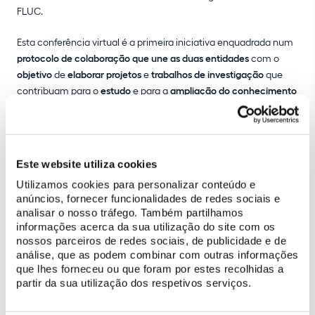
FLUC.
Esta conferência virtual é a primeira iniciativa enquadrada num
protocolo de colaboração que une as duas entidades
com o
objetivo
de
elaborar projetos
e
trabalhos de investigação
que
contribuam para o
estudo
e para a
ampliação do conhecimento
relativo ao património gerido pela Parques de Sintra
. A parceria
envolve os investigadores de ambas as instituições, os docentes
e os alunos da FLUC das áreas de História da Arte, Museologia e
Património, estando previsto, igualmente, o apoio a trabalhos de
Este website utiliza cookies
restauro tanto dos espaços, como dos respetivos acervos.
Utilizamos cookies para personalizar conteúdo e
anúncios, fornecer funcionalidades de redes sociais e
analisar o nosso tráfego. Também partilhamos
informações acerca da sua utilização do site com os
nossos parceiros de redes sociais, de publicidade e de
análise, que as podem combinar com outras informações
que lhes forneceu ou que foram por estes recolhidas a
partir da sua utilização dos respetivos serviços.