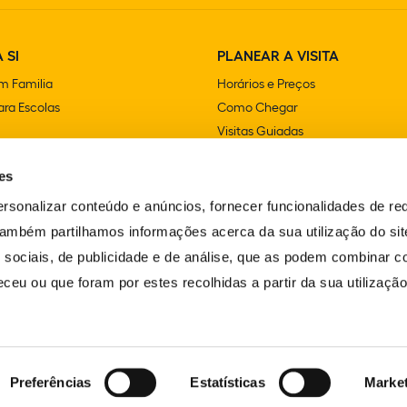
 SI
PLANEAR A VISITA
m Familia
Horários e Preços
ra Escolas
Como Chegar
Visitas Guiadas
e Festas
Lojas
es
Cafetarias e Restaurantes
Acessibilidade
rsonalizar conteúdo e anúncios, fornecer funcionalidades de re
FAQS
 Também partilhamos informações acerca da sua utilização do si
Contactos
 sociais, de publicidade e de análise, que as podem combinar c
ceu ou que foram por estes recolhidas a partir da sua utilizaçã
Preferências
Estatísticas
Marke
LIVRO DE RECLAMAÇÕES
ERVADOS.