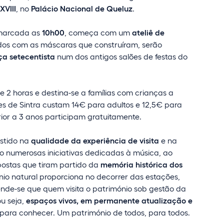
XVIII
, no
Palácio Nacional de Queluz
.
marcada as
10h00
, começa com um
ateliê de
rçados com as máscaras que construíram, serão
a setecentista
num dos antigos salões de festas do
 2 horas e destina-se a famílias com crianças a
s de Sintra custam 14€ para adultos e 12,5€ para
rior a 3 anos participam gratuitamente.
estido na
qualidade da experiência de visita
e na
 numerosas iniciativas dedicadas à música, ao
opostas que tiram partido da
memória histórica dos
nio natural proporciona no decorrer das estações,
ende-se que quem visita o património sob gestão da
u seja,
espaços vivos, em permanente atualização e
e para conhecer. Um património de todos, para todos.