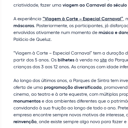
criatividade, fazer uma
viagem ao Carnaval do século 
A experiência
“Viagem à Corte – Especial Carnaval”
, 
máscaras
. Posteriormente, os participantes, já disfa
envolvidos ativamente num momento de
música e danç
Palácio de Queluz.
“Viagem à Corte – Especial Carnaval” tem a duração de
partir dos 5 anos. Os
bilhetes
à venda no
site
da Parque
crianças dos 3 aos 12 anos. As crianças com idade infe
Ao longo dos últimos anos, a Parques de Sintra tem inv
oferta de uma
programação diversificada
, promovendo
cinema, ao teatro e à arte equestre, com múltiplas pr
monumentos
e dos ambientes diferentes que o patrimó
convidando à sua fruição ao longo de todo o ano. Pret
empresa encontre sempre novos motivos de interesse, o
reinvenção
, onde existe sempre algo novo para fazer 