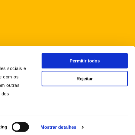
Permitir todos
des sociais e
te com os
Rejeitar
om outras
o dos
ting
Mostrar detalhes
FAQS
CONDIÇÕES GERAIS DE VENDA
POLÍTICA DE PRIVACIDADE