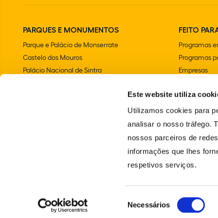
PARQUES E MONUMENTOS
FEITO PARA
Parque e Palácio de Monserrate
Programas e
Castelo dos Mouros
Programas pa
Palácio Nacional de Sintra
Empresas
Parque e Palácio Nacional da Pena
Aniversários 
Este website utiliza cooki
Convento dos Capuchos
Chalet e Jardim da Condessa d'Edla
Utilizamos cookies para pe
Farol do Cabo da Roca
analisar o nosso tráfego.
Palácio Nacional e Jardins de Queluz
nossos parceiros de redes
Vila Sassetti
informações que lhes forne
Escola Portuguesa de Arte Equestre
respetivos serviços.
Santuário da Peninha
Seleção
Necessários
© 2024 PARQUES DE SINTRA – MONTE DA LUA. TODOS OS DIREITOS RES
de