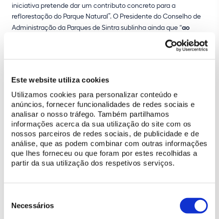
iniciativa pretende dar um contributo concreto para a
reflorestação do Parque Natural”. O Presidente do Conselho de
Administração da Parques de Sintra sublinha ainda que “
ao
entrar no palácio, cada pessoa estará também a tomar parte
num esforço de renovação da paisagem, através de um gesto
pequeno à escala individual, mas muito significativo na
dimensão que ganha quando é partilhado
”.
Este website utiliza cookies
Ao longo da noite, o percurso no Palácio Nacional de Sintra será
Utilizamos cookies para personalizar conteúdo e
anúncios, fornecer funcionalidades de redes sociais e
ainda acompanhado por
apontamentos musicais
, criando uma
analisar o nosso tráfego. Também partilhamos
atmosfera de maior intimidade e emoção, em diálogo com a
informações acerca da sua utilização do site com os
história, a beleza e a singularidade deste lugar. A música surgirá
nossos parceiros de redes sociais, de publicidade e de
como linguagem de encontro, ajudando a tornar esta
análise, que as podem combinar com outras informações
experiência mais
sensorial e memorável
. Vai poder encontrar
que lhes forneceu ou que foram por estes recolhidas a
várias
formações musicais
, em diversas salas do Palácio, tais
partir da sua utilização dos respetivos serviços.
como quarteto de cordas com piano, piano solo, violino solo,
guitarra e voz, entre outros.
Seleção
A iniciativa nasce, assim, da vontade de
unir património,
de
Necessários
consentimento
natureza e comunidade
numa mesma experiência. Porque